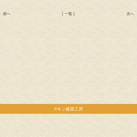
前へ
│ 一覧 │
次へ
©キン建築工房