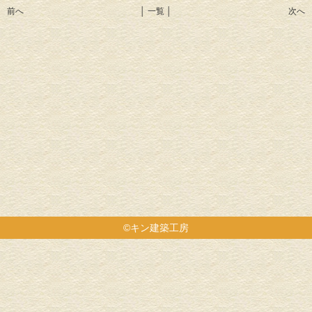
前へ
│ 一覧 │
次へ
©キン建築工房